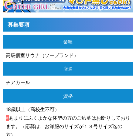
募集要項
業種
高級個室サウナ（ソープランド）
店名
チアガール
資格
18歳以上（高校生不可）
※
あまりにふくよかな体型の方のご応募はお断りしており
ます。（応募は、お洋服のサイズが１３号サイズ迄の
方）